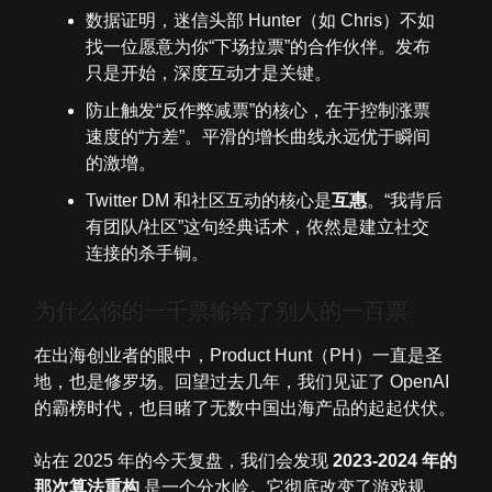
数据证明，迷信头部 Hunter（如 Chris）不如
找一位愿意为你“下场拉票”的合作伙伴。发布
只是开始，深度互动才是关键。
防止触发“反作弊减票”的核心，在于控制涨票
速度的“方差”。平滑的增长曲线永远优于瞬间
的激增。
Twitter DM 和社区互动的核心是
互惠
。“我背后
有团队/社区”这句经典话术，依然是建立社交
连接的杀手锏。
为什么你的一千票输给了别人的一百票
在出海创业者的眼中，Product Hunt（PH）一直是圣
地，也是修罗场。回望过去几年，我们见证了 OpenAI
的霸榜时代，也目睹了无数中国出海产品的起起伏伏。
站在 2025 年的今天复盘，我们会发现
2023-2024 年的
那次算法重构
是一个分水岭。它彻底改变了游戏规