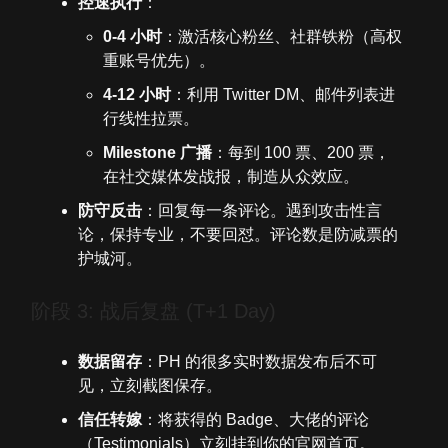
控速执行
：
0-4 小时
：激活核心粉丝、社群铁粉（高权
重账号优先）。
4-12 小时
：利用 Twitter DM、邮件列表进
行线性拉票。
Milestone 广播
：每到 100 票、200 票，
在社交媒体发战报，制造从众效应。
防守反击
：回复每一条评论。遇到攻击性言
论，保持专业，不要回怼。评论数是防减票的
护城河。
阶段 3: 战后复盘 (T+1 Day)
数据留存
：PH 的很多实时数据发布后不可
见，立刻截图保存。
信任转嫁
：将获得的 Badge、大佬的评论
（Testimonials）立刻挂到你的官网首页。