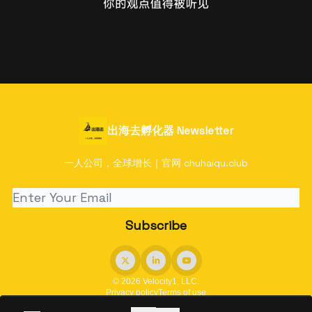
出海去孵化器 Newsletter
一人公司，全球增长｜官网 chuhaiqu.club
© 2026 Velocity1, LLC.
Privacy policy
Terms of use
Powered by beehiiv