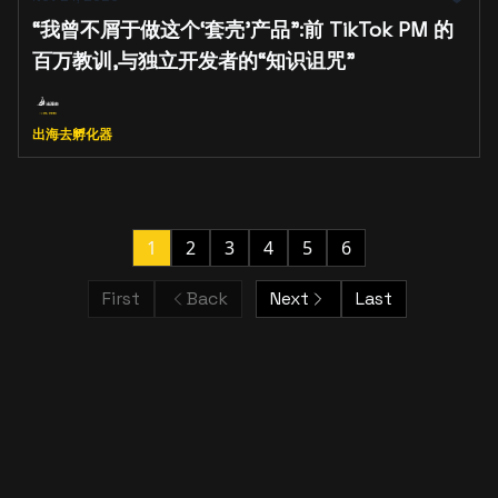
“我曾不屑于做这个‘套壳’产品”:前 TikTok PM 的
百万教训,与独立开发者的“知识诅咒”
出海去孵化器
1
2
3
4
5
6
First
Back
Next
Last