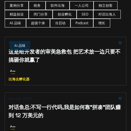
案例分享
税务
软件出海
一人公司
独立创客
精益创业
闭门分享
创业孵化
SEO
对话出海人
AI 品味
超级个体
冷启动
Podcast
增长
Mar 01, 2026
AI 品味
这是给开发者的审美急救包 把艺术放一边只要不
搞砸你就赢了
出海去孵化器
Feb 02, 2026
对话鱼总:不写一行代码,我是如何靠“拼凑”团队赚
到 12 万美元的